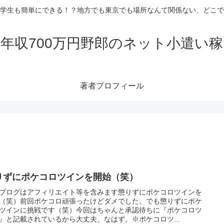
学生も簡単にできる！？地方でも東京でも場所なんて関係ない、どこで
年収700万円野郎のネット小遣い
著者プロフィール
りずにポケコロツインを開始（笑）
ブログはアフィリエイト等を含みます懲りずにポケコロツインを
（笑）前回ポケコロ頑張ったけどダメでした。でも懲りずにポケ
ツインに挑戦です（笑）今回はちゃんと承認待ちに『ポケコロツ
』と記載されているから大丈夫、なはず。※ポケコロツ...