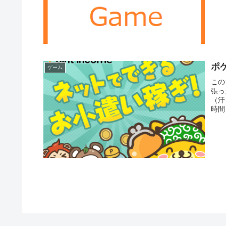
ポ
ゲーム
この
張っ
（汗
時間