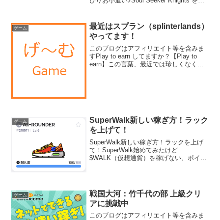
ぴりお小遣い♪Soul Seeker Knights を遊
んで、ちょっぴりお小遣いを稼ぎましょ
(〃∇〃)最近のBCGはソシャゲと変わらな
いような品...
最近はスプラン（splinterlands）
ゲーム
やってます！
このブログはアフィリエイト等を含みま
すPlay to earn してますか？【Play to
earn】この言葉、最近では珍しくなくな
りましたね。遊んで稼ぐということです
が、ポイ活が元祖のような気もします。
『ポイント→現金』か『仮想通貨→現...
SuperWalk新しい稼ぎ方！ラック
ゲーム
を上げて！
SuperWalk新しい稼ぎ方！ラックを上げ
て！SuperWalk始めてみたけど
$WALK（仮想通貨）を稼げない、ポイン
トの奪い合いでだんだん稼ぎが減って
る、といった悩みはありませんか？そん
なあなたに朗報です！ポイントの奪い合
いじゃない稼ぎ...
戦国大河：竹千代の部 上級クリ
ゲーム
アに挑戦中
このブログはアフィリエイト等を含みま