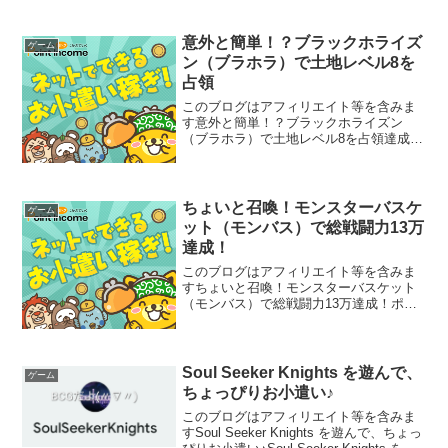
意外と簡単！？ブラックホライズ
ゲーム
ン（ブラホラ）で土地レベル8を
占領
このブログはアフィリエイト等を含みま
す意外と簡単！？ブラックホライズン
（ブラホラ）で土地レベル8を占領達成す
るのが難しいと言われている、ブラック
ホライズン（ブラホラ）で土地レベル8を
占領にチャレンジ！意外と簡単！？
2020.9.23現在、ア...
ちょいと召喚！モンスターバスケ
ゲーム
ット（モンバス）で総戦闘力13万
達成！
このブログはアフィリエイト等を含みま
すちょいと召喚！モンスターバスケット
（モンバス）で総戦闘力13万達成！ポイ
ントインカムの案件で、スマホゲーム
「ちょいと召喚！モンスターバスケット
（モンバス）」を遊んで、2,000円のお小
遣いを貰っちゃいま...
Soul Seeker Knights を遊んで、
ゲーム
ちょっぴりお小遣い♪
このブログはアフィリエイト等を含みま
すSoul Seeker Knights を遊んで、ちょっ