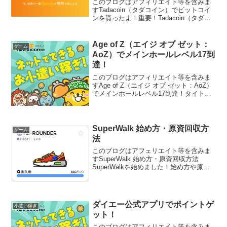
このブログはアフィリエイト等を含みま
すTadacoin（タダコイン）でビットコイ
ンを貰ったよ！重要！Tadacoin（タダコ
イン）はサービス終了してしまいまし
た。残念です（泣）また面白い情報があ
ったらシェアします。（追記）最後の出
Age of Z（エイジ オブ ゼット：
ゲーム
金の要請を...
AoZ）でメインホールレベル17到
達！
このブログはアフィリエイト等を含みま
すAge of Z（エイジ オブ ゼット：AoZ）
でメインホールレベル17到達！タイトル
の通り、Age of Zでメインホールレベル
17を達成し、報酬を得たのでご報告で
す。メインホールレベル上げのコツな
ど...
SuperWalk 始め方・原資回収方
ゲーム
法
このブログはアフェリエイト等を含みま
すSuperWalk 始め方・原資回収方法
SuperWalkを始めました！始め方や原資
回収の道のりを共有したいと思います。
さてさて稼げるのか！？まずはアプリイ
ントール、そして靴を購入(〃∇〃)イント
ールま...
ダイエー公式アプリでポイントゲ
小遣い稼ぎ
ット！
このブログはアフィリエイト等を含みま