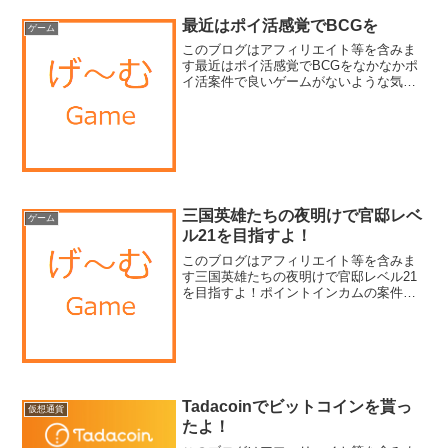
最近はポイ活感覚でBCGを
ゲーム
このブログはアフィリエイト等を含みま
す最近はポイ活感覚でBCGをなかなかポ
イ活案件で良いゲームがないような気が
していますが、皆さんどうでしょうか？
こうは最近はBCGをやることが多くなっ
てます。無料のものから多少資金を入れ
てるものまで様々です...
三国英雄たちの夜明けで官邸レベ
ゲーム
ル21を目指すよ！
このブログはアフィリエイト等を含みま
す三国英雄たちの夜明けで官邸レベル21
を目指すよ！ポイントインカムの案件。
三国英雄たちの夜明けというアプリで官
邸レベル21を達成するといいことあるっ
てさ（笑）ということで、三国英雄たち
の夜明けで遊んでいき...
Tadacoinでビットコインを貰っ
仮想通貨
たよ！