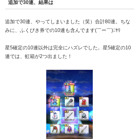
追加で30連、結果は
追加で30連、やってしまいました（笑）合計80連。ちな
みに、ふくびき券での10連も含んでます(￣ー￣)ﾆﾔﾘ
星5確定の10連以外は完全にハズレでした。星5確定の10
連では、虹箱が2つ出ました！