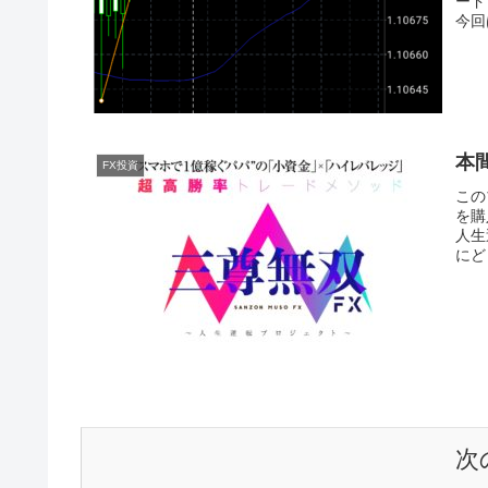
ード
今回
本
FX投資
この
を購
人生
にど
次