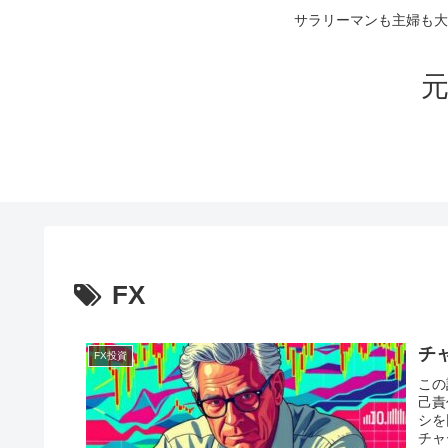
サラリーマンも主婦も大
元
FX
チ
FX投資
この
己責
シを
チャ