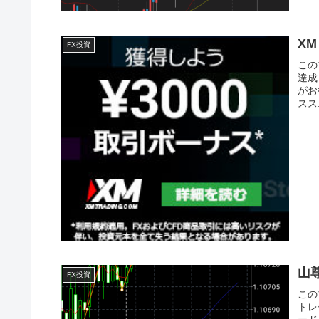
XM
FX投資
この
達成
がお
スス.
山
FX投資
この
トレ