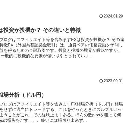
2024.01.29
Xは投資か投機か？ その違いと特徴
ブログはアフィリエイト等を含みますFXは投資か投機か？ その違
特徴FX（外国為替証拠金取引）は、通貨ペアの価格変動を予測し
益を得るための金融取引です。投資と投機の境界が曖昧ですが、
は一般的に投機的な要素が強い取引とされていま...
2023.09.01
X相場分析（ドル円）
ブログはアフィリエイト等を含みますFX相場分析（ドル円）相場
をせずに適当にトレードする、これをやったときにズルズルいっ
まうことがこれまでの経験上よくある。ほんの数pipsを狙って何
ipsの損失をだす、、、終いには損切り出来ず...