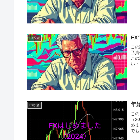
F
FX投資
この
己責
この
い・
年
FX投資
この
（2
めま
でも