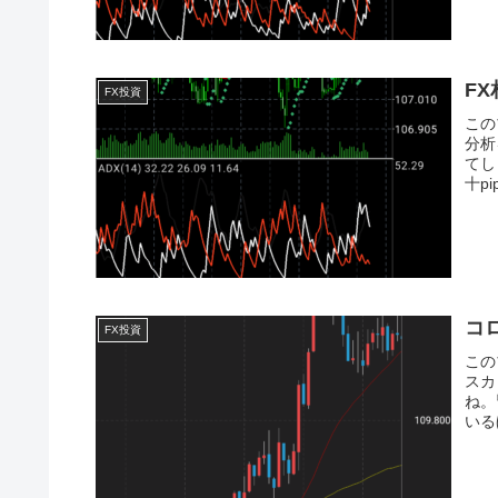
F
FX投資
この
分析
てし
十p
コ
FX投資
この
スカ
ね。
いる