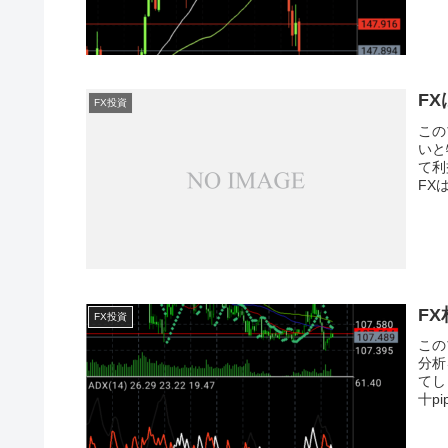
F
FX投資
この
いと
て利
FX
F
FX投資
この
分析
てし
十p