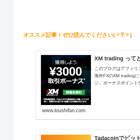
オススメ記事！ぜひ読んでください(〃∇〃)
XM trading
このブログはアフィリエイ
海外FXのXM trad
ジ、ボーナスポイント
り...
www.toushifan.com
Tadacoinで