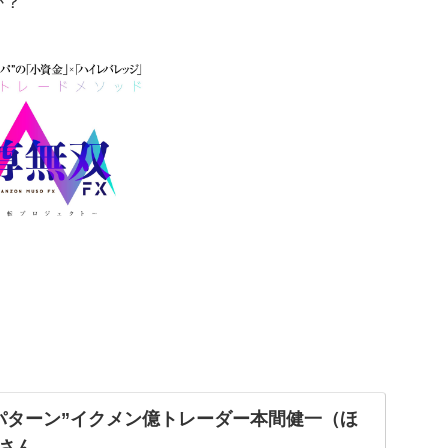
か？
）
パターン”イクメン億トレーダー本間健一（ほ
さん