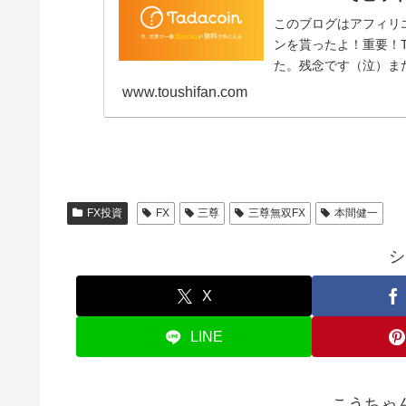
このブログはアフィリエ
ンを貰ったよ！重要！T
た。残念です（泣）ま
金の要請を...
www.toushifan.com
FX投資
FX
三尊
三尊無双FX
本間健一
シ
X
LINE
こうちゃ