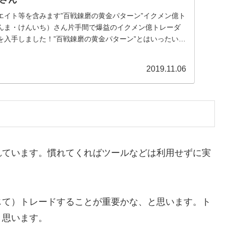
エイト等を含みます”百戦錬磨の黄金パターン”イクメン億ト
んま・けんいち）さん片手間で爆益のイクメン億トレーダ
を入手しました！”百戦錬磨の黄金パターン”とはいったいど
2019.11.06
れています。慣れてくればツールなどは利用せずに実
じて）トレードすることが重要かな、と思います。ト
と思います。